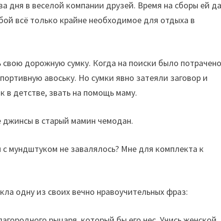
ва дня в веселой компании друзей. Время на сборы ей д
собой всё только крайне необходимое для отдыха в
 свою дорожную сумку. Когда на поиски было потрачен
портивную авоську. Но сумки явно затеяли заговор и
к в детстве, звать на помощь маму.
е джинсы в старый мамин чемодан.
 с мундштуком не завалялось? Мне для комплекта к
екла одну из своих вечно нравоучительных фраз:
лагородного рыцаря, который бы его нес. Учись женской