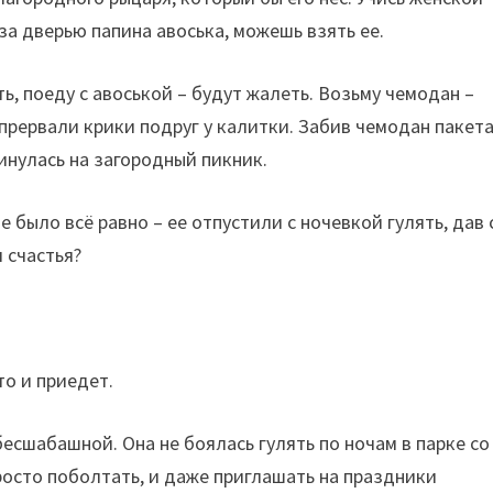
 за дверью папина авоська, можешь взять ее.
, поеду с авоськой – будут жалеть. Возьму чемодан –
рервали крики подруг у калитки. Забив чемодан пакет
инулась на загородный пикник.
 было всё равно – ее отпустили с ночевкой гулять, дав 
 счастья?
то и приедет.
есшабашной. Она не боялась гулять по ночам в парке со
росто поболтать, и даже приглашать на праздники