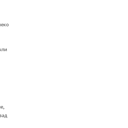
леко
были
е,
азад