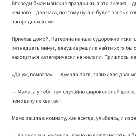
Впереди были майские праздники, а это значит – д
немного – два часа, поэтому нужно будет взять с 
загородном доме.
Приехав домой, Катерина начала судорожно искать
пятнадцать минут, девушка решила найти хотя бы с
находиться категорически не желали. Пришлось, ка
«Да уж, помогла», — думала Катя, запихивая драны
— Мама, а у тебя там случайно широкополой шляпы
чемодану не хватает.
Мама зашла в комнату, как всегда, улыбаясь, и изр
— К чемодану, милочка, нужно не шляпу искать, а б