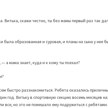
а. Витька, скажи честно, ты без мамы первый раз так да
ки была образованная и суровая, и планы на сына у нее 
— а мама знает, куда и к кому ты поехал?
м?
сем быстро раззнакомиться. Ребята оказались приличны
дин год. Витьку в спортивную секцию восемь месяцев н
ли все, но это не помешало ему подружиться с ребятами.