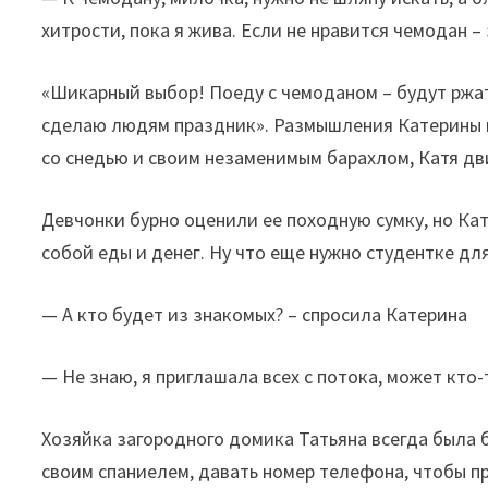
хитрости, пока я жива. Если не нравится чемодан –
«Шикарный выбор! Поеду с чемоданом – будут ржать
сделаю людям праздник». Размышления Катерины п
со снедью и своим незаменимым барахлом, Катя дв
Девчонки бурно оценили ее походную сумку, но Кате
собой еды и денег. Ну что еще нужно студентке для
— А кто будет из знакомых? – спросила Катерина
— Не знаю, я приглашала всех с потока, может кто-
Хозяйка загородного домика Татьяна всегда была б
своим спаниелем, давать номер телефона, чтобы п