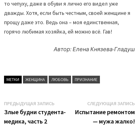
то чепуху, даже в обуви я лично его видел уже
дважды. Хотя, если быть честным, своей женщине я
прощу даже это. Ведь она – моя единственная,
горячо любимая хозяйка, ей можно всё. Гав!
Автор: Елена Князева-Гладуш
МЕТКИ
ЖЕНЩИНА
ЛЮБОВЬ
ПРИЗНАНИЕ
Навигация
Предыдущая
С
ПРЕДЫДУЩАЯ ЗАПИСЬ
СЛЕДУЮЩАЯ ЗАПИСЬ
запись:
з
Злые будни студента-
Испытание ремонтом
по
медика, часть 2
— мужа жалко!
записям