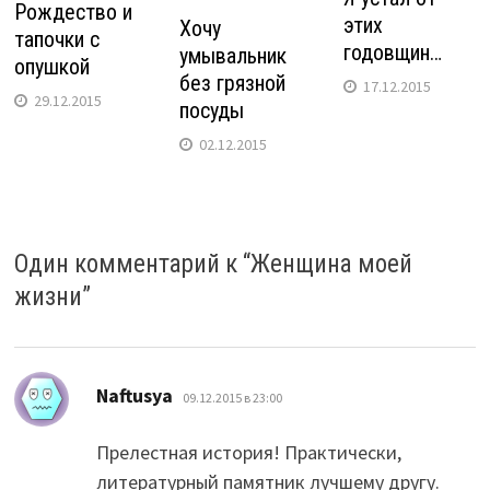
Рождество и
этих
Хочу
тапочки с
годовщин…
умывальник
опушкой
без грязной
17.12.2015
29.12.2015
посуды
02.12.2015
Один комментарий к “
Женщина моей
жизни
”
:
Naftusya
09.12.2015 в 23:00
Прелестная история! Практически,
литературный памятник лучшему другу.