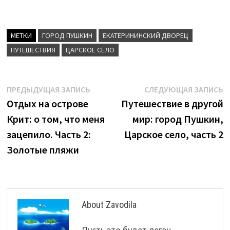
МЕТКИ
ГОРОД ПУШКИН
ЕКАТЕРИНИНСКИЙ ДВОРЕЦ
ПУТЕШЕСТВИЯ
ЦАРСКОЕ СЕЛО
Навигация
Предыдущая
С
ПРЕДЫДУЩАЯ ЗАПИСЬ
СЛЕДУЮЩАЯ ЗАПИСЬ
запись:
з
Отдых на острове
Путешествие в другой
по
Крит: о том, что меня
мир: город Пушкин,
записям
зацепило. Часть 2:
Царское село, часть 2
Золотые пляжи
About Zavodila
Пусть это будет леген...