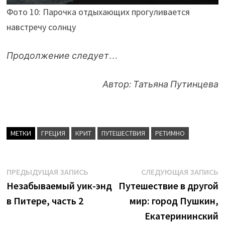
Фото 10: Парочка отдыхающих прогуливается
навстречу солнцу
Продолжение следует…
Автор: Татьяна Путинцева
МЕТКИ
ГРЕЦИЯ
КРИТ
ПУТЕШЕСТВИЯ
РЕТИМНО
Навигация
Предыдущая
С
ПРЕДЫДУЩАЯ ЗАПИСЬ
СЛЕДУЮЩАЯ ЗАПИСЬ
запись:
з
Незабываемый уик-энд
Путешествие в другой
по
в Питере, часть 2
мир: город Пушкин,
записям
Екатерининский