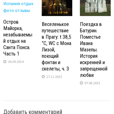
Остров
Веселенькое
Поездка в
Майорка,
путешествие
Батурин.
незабываемы
в Прагу: t 38,5
Поместье
й отдых на
°C, WC с Мона
Ивана
Санта Понса.
Лизой,
Мазепы.
Часть 1
поющий
История
26.09.2014
фонтан и
искренней и
скелеты, ч. 3
запрещенной
любви
27.11.2015
07.08.2015
Добавить комментарий