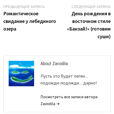
Навигация
Предыдущая
С
ПРЕДЫДУЩАЯ ЗАПИСЬ
СЛЕДУЮЩАЯ ЗАПИСЬ
запись:
з
Романтическое
День рождения в
по
свидание у лебединого
восточном стиле
записям
озера
«Банзай!» (готовим
суши)
About Zavodila
Пусть это будет леген...
подожди-подожди... дарно!
Посмотреть все записи автора
Zavodila →