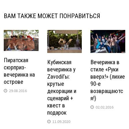
ВАМ ТАКЖЕ МОЖЕТ ПОНРАВИТЬСЯ
Пиратская
Кубинская
Вечеринка в
сюрприз-
вечеринка у
стиле «Руки
вечеринка на
Zavodil’ы:
вверх!» (лихие
острове
крутые
90-е
декорации и
возвращаютс
29.08.2016
сценарий +
я!)
квест в
02.02.2016
подарок
11.09.2020