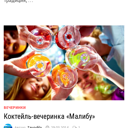
традиция, …
ВЕЧЕРИНКИ
Коктейль-вечеринка «Малибу»
Автор:
Zavodila
29.03.2014
1