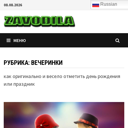
Перейти
Russian
08.08.2026
к
zavodila
сценарии квестов и
содержимому
тематических
вечеринок
МЕНЮ
РУБРИКА:
ВЕЧЕРИНКИ
как оригинально и весело отметить день рождения
или праздник