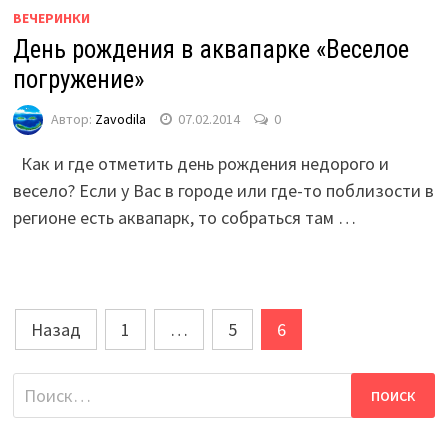
ВЕЧЕРИНКИ
День рождения в аквапарке «Веселое
погружение»
Автор:
Zavodila
07.02.2014
0
Как и где отметить день рождения недорого и
весело? Если у Вас в городе или где-то поблизости в
регионе есть аквапарк, то собраться там …
Пагинация
Назад
1
…
5
6
записей
Найти: