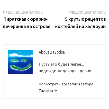
Навигация
Предыдущая
С
ПРЕДЫДУЩАЯ ЗАПИСЬ
СЛЕДУЮЩАЯ ЗАПИСЬ
запись:
з
Пиратская сюрприз-
5 крутых рецептов
по
вечеринка на острове
коктейлей на Хэллоуин
записям
About Zavodila
Пусть это будет леген...
подожди-подожди... дарно!
Посмотреть все записи автора
Zavodila →