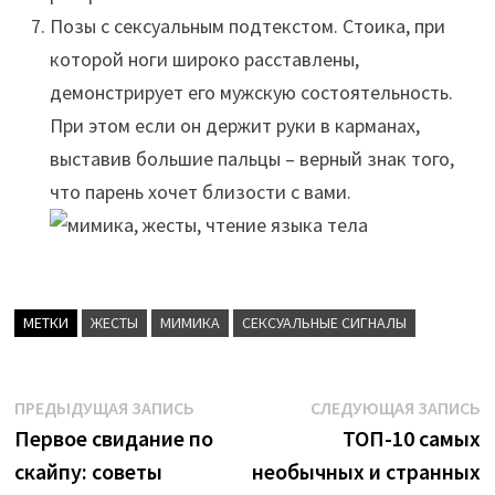
Позы с сексуальным подтекстом. Стоика, при
которой ноги широко расставлены,
демонстрирует его мужскую состоятельность.
При этом если он держит руки в карманах,
выставив большие пальцы – верный знак того,
что парень хочет близости с вами.
МЕТКИ
ЖЕСТЫ
МИМИКА
СЕКСУАЛЬНЫЕ СИГНАЛЫ
Навигация
Предыдущая
С
ПРЕДЫДУЩАЯ ЗАПИСЬ
СЛЕДУЮЩАЯ ЗАПИСЬ
запись:
з
Первое свидание по
ТОП-10 самых
по
скайпу: советы
необычных и странных