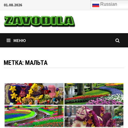
Перейти
Russian
01.08.2026
к
zavodila
сценарии квестов и
содержимому
тематических
вечеринок
МЕНЮ
МЕТКА:
МАЛЬТА