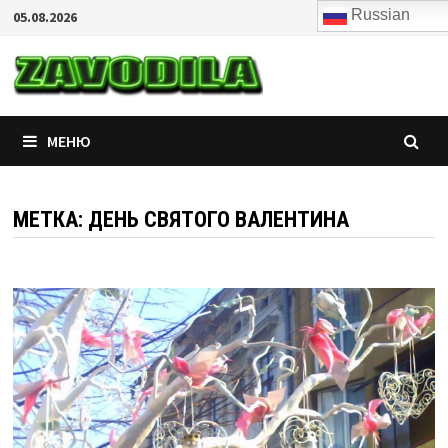
Перейти
Russian
05.08.2026
к
zavodila
сценарии квестов и
содержимому
тематических
вечеринок
МЕНЮ
МЕТКА:
ДЕНЬ СВЯТОГО ВАЛЕНТИНА